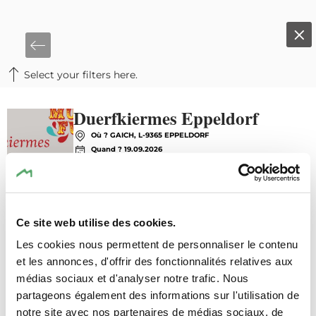
Select your filters here.
Duerfkiermes Eppeldorf
©
echo.lu
en 
Où ? GAICH, L-9365 EPPELDORF
Quand ? 19.09.2026
Dernière date le 20.09.2026
en savoir plus
Ce site web utilise des cookies.
Les cookies nous permettent de personnaliser le contenu
et les annonces, d'offrir des fonctionnalités relatives aux
médias sociaux et d'analyser notre trafic. Nous
partageons également des informations sur l'utilisation de
notre site avec nos partenaires de médias sociaux, de