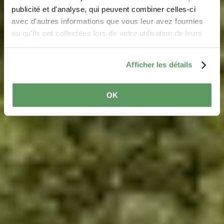
HÄERZLECH WËLLKOMM
publicité et d'analyse, qui peuvent combiner celles-ci
Mullerthal Region
avec d'autres informations que vous leur avez fournies
ou qu'ils ont collectées lors de votre utilisation de leurs
services.
Afficher les détails
Luxembourg's Little Switzerland
OK