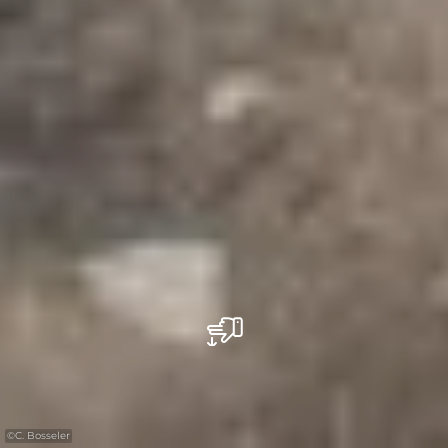
©
C. Bosseler