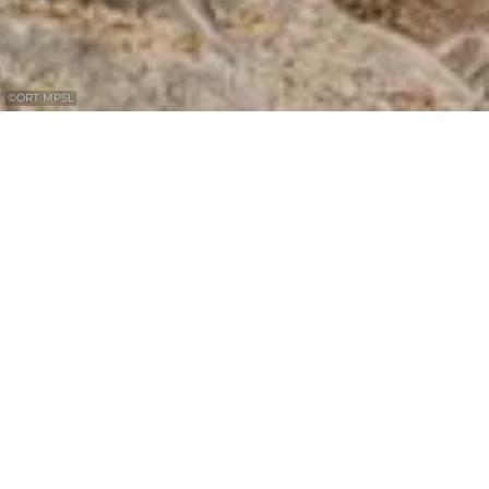
©
ORT MPSL
Entdecken Sie auf kleinster Fläche ein
Miniaturbild der Sandsteinregion der
Kleinen Luxemburger Schweiz.
Die Noumerleeën sind ein Miniaturbild der
gesamten Sandsteinregion der Kleinen
Luxemburger Schweiz. Auf kleiner Fläche
können hier nahezu alle geologisch
interessanten Aspekte der Region entdeckt
werden.