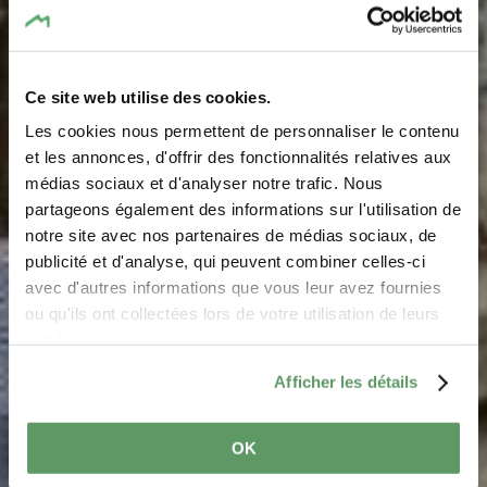
Ce site web utilise des cookies.
Les cookies nous permettent de personnaliser le contenu
et les annonces, d'offrir des fonctionnalités relatives aux
médias sociaux et d'analyser notre trafic. Nous
partageons également des informations sur l'utilisation de
notre site avec nos partenaires de médias sociaux, de
Schlösser und Burgen
publicité et d'analyse, qui peuvent combiner celles-ci
avec d'autres informations que vous leur avez fournies
ou qu'ils ont collectées lors de votre utilisation de leurs
Das kulturelle Erbe der Region ist geprägt durch Burgen
services.
und Schlösser
Afficher les détails
OK