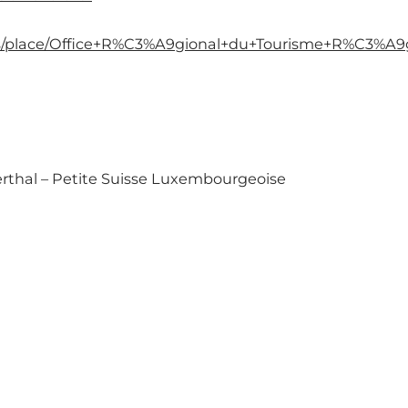
/place/Office+R%C3%A9gional+du+Tourisme+R%C3%A9gi
erthal – Petite Suisse Luxembourgeoise