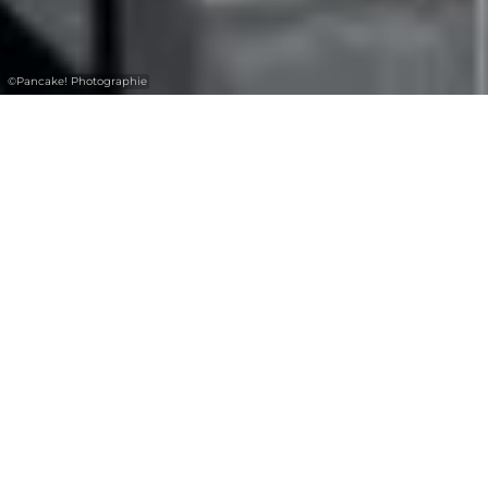
©
Pancake! Photographie
Familiengeführte Hotels, innovative
Campingplätze, moderne Jugendherbergen
und gemütliche Ferienwohnungen, all das
hat die Region zu bieten, so dass jeder die zu
ihm passende Unterkunft findet.
Einige Unternehmen haben sich auf
Wanderer und Radfahrer spezialisiert und
verfügen über Pools und Wellness. Ob sie als
Single, Paar oder in der Gruppe anreisen, als
Student oder in der Familie, für eine kurze