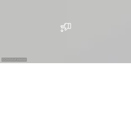
©
Christof Weber
Nicht nur für Urlauber ist die Region
Müllerthal – Kleine Luxemburger Schweiz
eine interessante Region. Sei es für
Teambuilding, Tagungen, Seminare,
Kongresse oder einen außergewöhnlichen
Platz in atemberaubender Naturkulisse