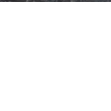
Das Denkmal besteht aus einer
entschärften US-Bombe, die im Oktober
1944 von einem amerikanischen Flugzeug,
einem B17F Flying Fortress Bomber, in den
Feldern nahe Consdorf abgeworfen
wurde.
Die Bombe hatte nicht rechtzeitig gezündet
und der Pilot war bereits auf dem Rückweg
von seiner Mission aus Deutschland.
Die Bombe wog 907 kg und enthielt 447 kg
Tritonal. Die anderen Bomben, die der Pilot
abwarf, verursachten 6 Meter tiefe