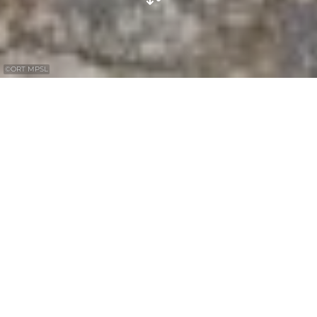
©
ORT MPSL
Die Lourdes-Grotte in Girsterklaus wurde
1910 vom damaligen Klausner errichtet. Sie
liegt unweit der Kapelle von Girsterklaus,
dem ältesten Wallfahrtsort Luxemburgs.
In Girsterklaus, unweit der Kapelle, in der
Nähe des Klausners Häuschen, befindet sich
eine Lourdes-Grotte, die 1910 vom damaligen
Klausner errichtet wurde.