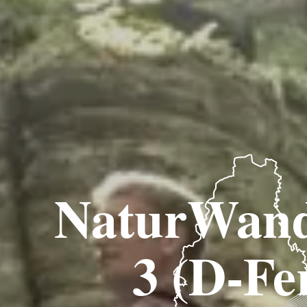
NaturWand
3 (D-Fe