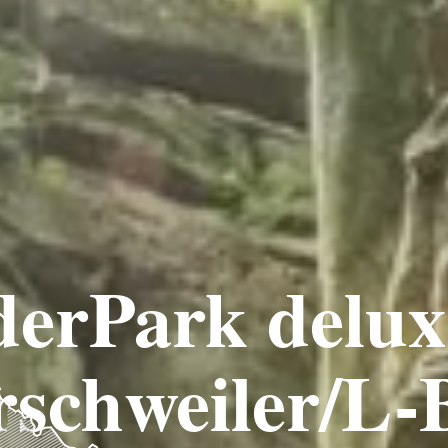
erPark delux:
rschweiler/L-