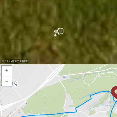
©
Visit Luxembourg
+
–