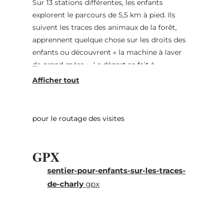
Sur 13 stations différentes, les enfants
explorent le parcours de 5,5 km à pied. Ils
suivent les traces des animaux de la forêt,
apprennent quelque chose sur les droits des
enfants ou découvrent « la machine à laver
de grand-mère ». Le départ se fait à
l'ancienne gare « Becher Gare » dans le
village de Bech près d'Echternach. Ceux qui
ne sont pas encore fatigués peuvent encore
se défouler sur l'aire de jeux à côté de la
pour le routage des visites
Becher Gare.
Le sentier de randonnée n'est pas accessible
GPX
aux poussettes.
sentier-pour-enfants-sur-les-traces-
de-charly
gpx