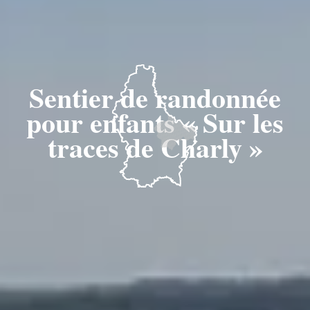
Sentier de randonnée
pour enfants « Sur les
traces de Charly »