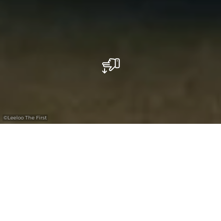
©
Leeloo The First
Randonnée
Le Mullerthal Trail compte 112 km et se
compose de trois grandes boucles: Route 1,