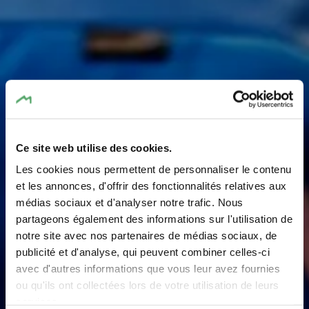
Ce site web utilise des cookies.
Les cookies nous permettent de personnaliser le contenu
et les annonces, d'offrir des fonctionnalités relatives aux
médias sociaux et d'analyser notre trafic. Nous
partageons également des informations sur l'utilisation de
notre site avec nos partenaires de médias sociaux, de
MoveWeCarry
publicité et d'analyse, qui peuvent combiner celles-ci
avec d'autres informations que vous leur avez fournies
ou qu'ils ont collectées lors de votre utilisation de leurs
Randonner et faire du vélo sans bagages - c'est possible
services.