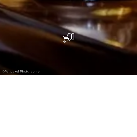
©
Pancake! Photgraphie
MoveWecarry.lu -
Service de transport
de bagages pour vos