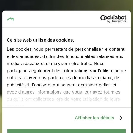
Ce site web utilise des cookies.
Les cookies nous permettent de personnaliser le contenu
et les annonces, d'offrir des fonctionnalités relatives aux
médias sociaux et d'analyser notre trafic. Nous
partageons également des informations sur l'utilisation de
notre site avec nos partenaires de médias sociaux, de
Évenements
publicité et d'analyse, qui peuvent combiner celles-ci
avec d'autres informations que vous leur avez fournies
ou qu'ils ont collectées lors de votre utilisation de leurs
Bon nombre de manifestations sportives et culturelles
services.
ont lieu dans la Région Mullerthal - Petite Suisse
Afficher les détails
Luxembourgeoise.