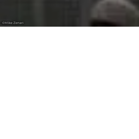
©
Mike Zenari
Découvrez les
événements de la
Région Mullerthal
Filter