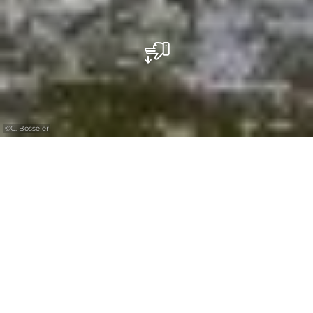
©
C. Bosseler
La Région
Mullerthal - Où
l'aventure rencontre
l'enchantement