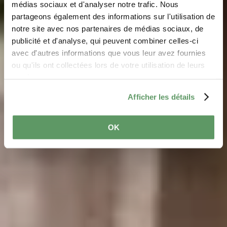
médias sociaux et d'analyser notre trafic. Nous
partageons également des informations sur l'utilisation de
notre site avec nos partenaires de médias sociaux, de
Hits for Kids
publicité et d'analyse, qui peuvent combiner celles-ci
avec d'autres informations que vous leur avez fournies
ou qu'ils ont collectées lors de votre utilisation de leurs
Découvrez les attractions pour enfants dans la Région
services.
Mullerthal – Petite Suisse Luxembourgeoise
Afficher les détails
OK