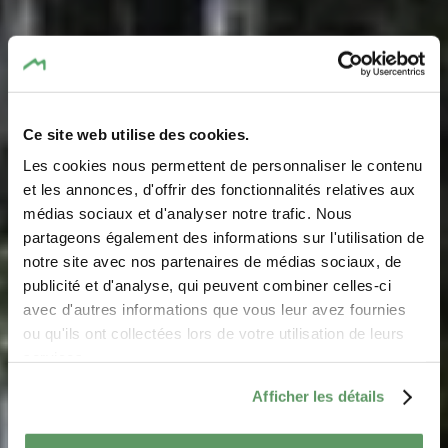
Ce site web utilise des cookies.
Les cookies nous permettent de personnaliser le contenu
et les annonces, d'offrir des fonctionnalités relatives aux
médias sociaux et d'analyser notre trafic. Nous
partageons également des informations sur l'utilisation de
notre site avec nos partenaires de médias sociaux, de
Informations pratiques
publicité et d'analyse, qui peuvent combiner celles-ci
avec d'autres informations que vous leur avez fournies
ou qu'ils ont collectées lors de votre utilisation de leurs
Tout ce qu'il faut savoir sur votre séjour dans la Région
services.
Mullerthal
Afficher les détails