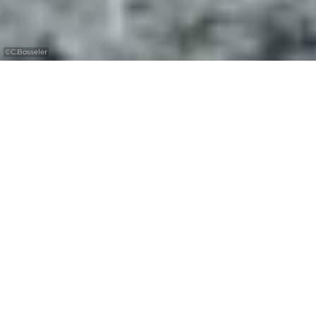
©
C.Bosseler
Bienvenue dans la
Région Mullerthal –
Petite Suisse
Luxembourgeoise
La Région Mullerthal – Petite Suisse
Luxembourgeoise offre au visiteur de
nombreuses possibilités pour passer un
séjour hors du commun. Echternach, la ville