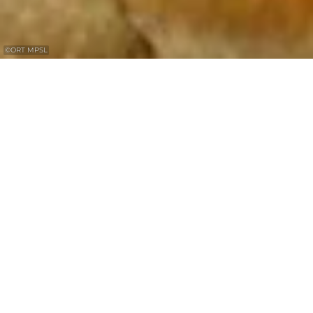
©
ORT MPSL
Image avec l‘inscription „Mir wölle bleiwe
wat mir sin“
Sur un rocher du « Ponteschgronn », on voit
les encoches d'un lion debout, tel qu'il est
connu sur les armoiries luxembourgeoises. A
côté de la figure du lion, un triangle inversé
est gravé dans le rocher avec les noms de 3
habitants de Scheidgen qui ont voulu
exprimer ainsi leur attachement et leur
amitié avant d'être enrôlés de force dans la