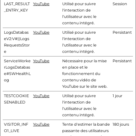
LAST_RESULT
YouTube
Utilisé pour suivre
Session
_ENTRY_KEY
l'interaction de
l'utilisateur avec le
contenu intégré.
LogsDatabas
YouTube
Utilisé pour suivre
Persistant
eV2:V#||Logs
l'interaction de
RequestsStor
l'utilisateur avec le
e
contenu intégré.
ServiceWorke
YouTube
Nécessaire pour la mise
Persistant
rLogsDatabas
en place et le
e#SWHealthL
fonctionnement du
og
contenu vidéo de
YouTube sur le site web.
TESTCOOKIE
YouTube
Utilisé pour suivre
1 jour
SENABLED
l'interaction de
l'utilisateur avec le
contenu intégré.
VISITOR_INF
YouTube
Tente d'estimer la bande
180 jours
O1_LIVE
passante des utilisateurs