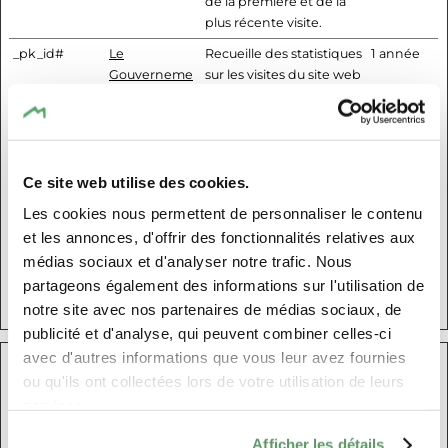
de la première et de la
plus récente visite.
_pk_id#
Le
Recueille des statistiques
1 année
Gouverneme
sur les visites du site web
nt Du Grand-
par l'utilisateur, telles que
Duché De
le nombre de visites, le
Luxembourg
temps moyen passé sur
le site et quelles pages
on été consultées.
Ce site web utilise des cookies.
_pk_ses#
Le
Utilisé par Piwik Analytics
1 jour
Les cookies nous permettent de personnaliser le contenu
Gouverneme
Platform pour suivre les
et les annonces, d'offrir des fonctionnalités relatives aux
nt Du Grand-
demandes de page du
médias sociaux et d'analyser notre trafic. Nous
Duché De
visiteur au cours de la
partageons également des informations sur l'utilisation de
Luxembourg
session.
notre site avec nos partenaires de médias sociaux, de
publicité et d'analyse, qui peuvent combiner celles-ci
avec d'autres informations que vous leur avez fournies
Marketing (11)
ou qu'ils ont collectées lors de votre utilisation de leurs
services.
Les cookies marketing sont utilisés pour effectuer le suivi des
visiteurs au travers des sites web. Le but est d'afficher des publicités
Afficher les détails