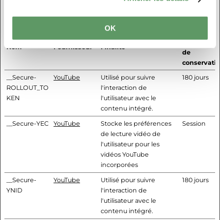
qui sont pertinentes et intéressantes pour l'utilisateur individuel et
donc plus précieuses pour les éditeurs et annonceurs tiers.
OK
Durée
maximale
Nom
Fournisseur
Finalité
de
conservati
__Secure-
YouTube
Utilisé pour suivre
180 jours
ROLLOUT_TO
l'interaction de
KEN
l'utilisateur avec le
contenu intégré.
__Secure-YEC
YouTube
Stocke les préférences
Session
de lecture vidéo de
l'utilisateur pour les
vidéos YouTube
incorporées
__Secure-
YouTube
Utilisé pour suivre
180 jours
YNID
l'interaction de
l'utilisateur avec le
contenu intégré.