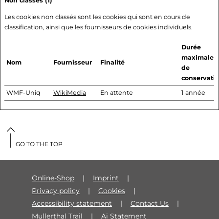
Non classés (1)
Les cookies non classés sont les cookies qui sont en cours de
classification, ainsi que les fournisseurs de cookies individuels.
Durée
maximale
Nom
Fournisseur
Finalité
de
conservati
WMF-Uniq
WikiMedia
En attente
1 année
GO TO THE TOP
Online-Shop
Imprint
Privacy policy
Cookies
Accessibility statement
Contact Us
Mullerthal Trail
Ai Statement