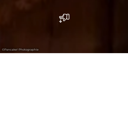
©
Pancake! Photographie
There are a number of goods that are
produced in the region. These range from
cheese over sausages and liqueur to honey
and juice blends.
The cooperation between the producers is
very good and most of them have adhered