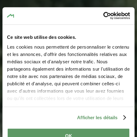
Ce site web utilise des cookies.
Les cookies nous permettent de personnaliser le contenu
et les annonces, d'offrir des fonctionnalités relatives aux
médias sociaux et d'analyser notre trafic. Nous
partageons également des informations sur l'utilisation de
notre site avec nos partenaires de médias sociaux, de
Leisure for children
publicité et d'analyse, qui peuvent combiner celles-ci
avec d'autres informations que vous leur avez fournies
ou qu'ils ont collectées lors de votre utilisation de leurs
Enjoy leisure activities with children amidst the tranquil
services.
beauty of the Mullerthal Region
Afficher les détails
OK