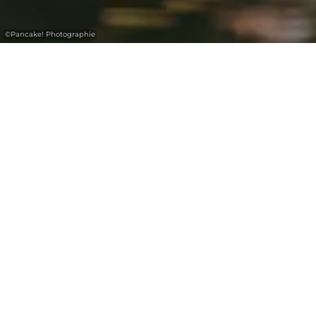
©
Pancake! Photographie
Experience relaxation, adventure and
activities with the whole family in the scenic
Mullerthal Region - Luxembourg's Little
Switzerland. Whether in nature, indoors or in
the cultural area, with sports or games, there
is something for every member of the family
to discover.
+