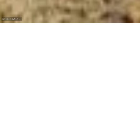
©
ORT MPSL
On 10 May 1940, Luxembourg was occupied
by the German Wehrmacht as part of the
Western Campaign. The occupation lasted
until Luxembourg was liberated by the US
army in September 1944.
In terms of population, Luxembourg suffered
the second-highest number of casualties of
the Second World War after Poland. A total
of 5,703 Luxembourgers died during the war,
representing 1.9% of the population at the
time.