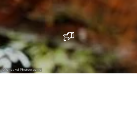
©
Pancake! Photographie
Wenn die Tage kürzer werden und eine
frische Winterkälte die Luft erfüllt,
verwandelt sich die Region Müllerthal in eine
gemütliche Winterlandschaft. Besuchen Sie
die stimmungsvollen Wintermärkte der