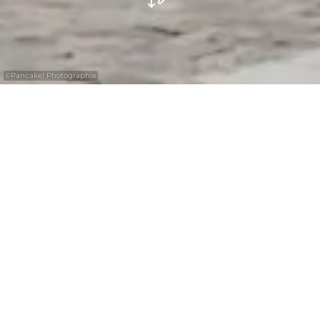
©
Pancake! Photographie
Die Region Müllerthal – Kleine Luxemburger
Schweiz bietet eine große Auswahl an Hotels.
Meist von mittlerer Größe zeichnen sich die
über Generationen geführten Häuser durch
eine exquisite regionaltypische Küche aus.
Die wanderfreundlichen Hotels bieten
darüber hinaus spezifische Leistungen für
den Wanderer an, wie zum Beispiel die
geringe Entfernung zum Mullerthal Trail,