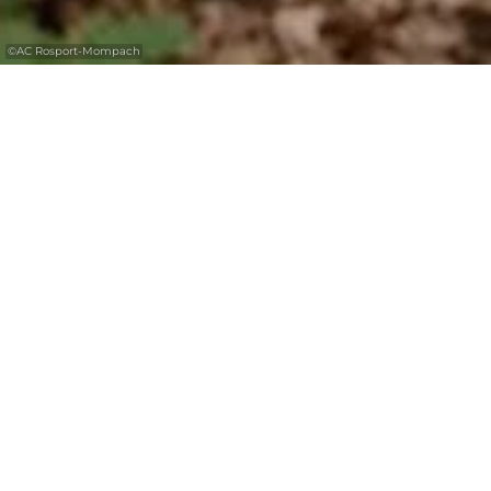
©
AC Rosport-Mompach
Ob Kulturweg, Naturentdeckungspfad oder
Barfußwanderweg: Die Themenwege bieten
ganz spezielle Einblicke in die Kultur und
Natur der Region Müllerthal – Kleine
Luxemburger Schweiz.
Barfußwanderweg und Well-Being-Trail
bringen Körper und Seele in Einklang.
Informationstafeln und Begleitbroschüren
geben weitere Informationen.