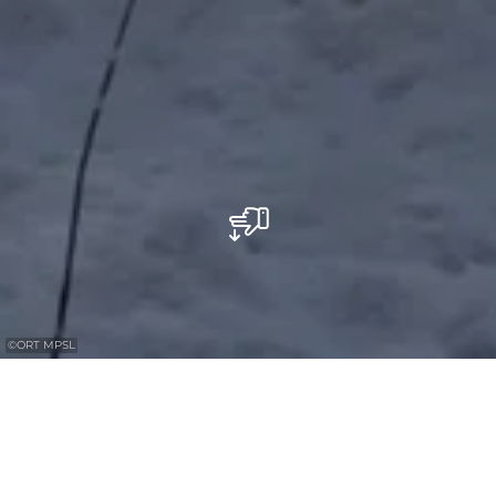
©
ORT MPSL
Camping während