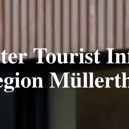
er Tourist In
gion Müllert