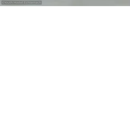
©
Youth Hostel Echternach
Erkunden Sie die Indoor-Angebote in der
Region Müllerthal - Kleine Luxemburger
Schweiz.
Ob Museen, Klettern oder andere Indoor-
Attraktionen, es gibt für jeden etwas, der eine
Freizeitbeschäftigung sucht.
+
–