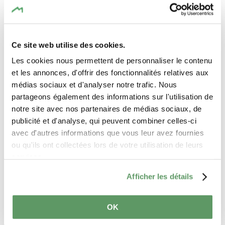
Tuesday 01.12.2026
15:00 - 16:00
Coproduction:
Rotondes Luxembourg
Ce site web utilise des cookies.
Les cookies nous permettent de personnaliser le contenu
Trifolion Echternach
et les annonces, d'offrir des fonctionnalités relatives aux
Location
médias sociaux et d'analyser notre trafic. Nous
partageons également des informations sur l'utilisation de
notre site avec nos partenaires de médias sociaux, de
TRIFOLION Echternach
Address:
publicité et d'analyse, qui peuvent combiner celles-ci
2, Porte St. Willlibrord
avec d'autres informations que vous leur avez fournies
L-6486 Echternach
ou qu'ils ont collectées lors de votre utilisation de leurs
services.
Show on map
Afficher les détails
OK