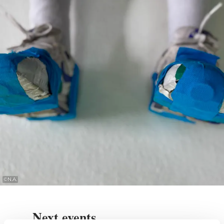
Sound creation – Jill Crovisier
Music – Jill Crovisier & Pascal Schumacher
Costumes & accessories – Jill Crovisier
.
Trailer & photography – Jill Crovisier & Navid
Razvi
Light creation – Jill Crovisier & Rotondes
Production:
©
N.A.
JC Movement Production
Next events