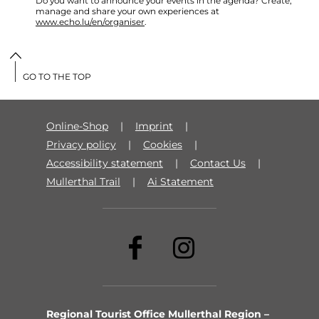
Do you want to announce your events in the agenda? Create,
manage and share your own experiences at
www.echo.lu/en/organiser
.
GO TO THE TOP
Online-Shop
Imprint
Privacy policy
Cookies
Accessibility statement
Contact Us
Mullerthal Trail
Ai Statement
Regional Tourist Office Mullerthal Region –