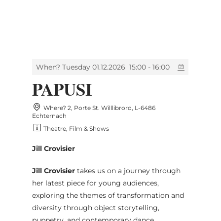
MENU
Go
Go
Go
Go
to
to
to
to
content
search
navi
footer
When? Tuesday 01.12.2026
15:00 - 16:00
PAPUSI
Where? 2, Porte St. Willlibrord, L-6486
Echternach
Theatre, Film & Shows
Jill Crovisier
Jill Crovisier
takes us on a journey through
her latest piece for young audiences,
exploring the themes of transformation and
diversity through object storytelling,
puppetry, and contemporary dance.