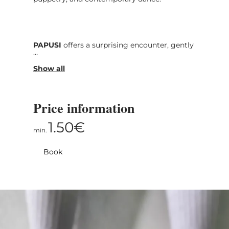
PAPUSI
offers a surprising encounter, gently
reminding us that everything has its own
value and meaningful story simply by
existing.
Price information
1.50€
Credits:
min.
Book
Choreography & artistic direction – Jill
Crovisier
Performers – Jan Möllmer & Jill Crovisier
.