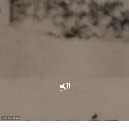
©
ORT MPSL