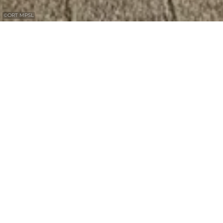
©
ORT MPSL
Rechargez votre e-bike lors de votre visite
à l'office du tourisme ou lors d'une
randonnée à Berdorf.
Une station de recharge pour vélos
électriques est disponible à proximité de
l'office du tourisme.
Contact