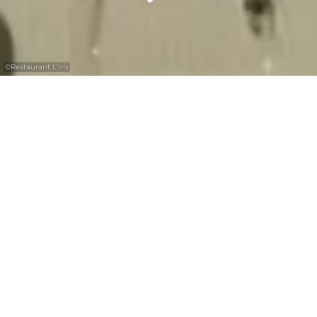
©
Restaurant L'Iris
Restaurant L'Iris
The Restaurant L'Iris welcomes you in the
heart of the abbey town of Echternach and
offers you a warm and convivial atmosphere
to enjoy a quality gourmet break in the
Region Mullerthal - Luxembourg's Little
Switzerland.