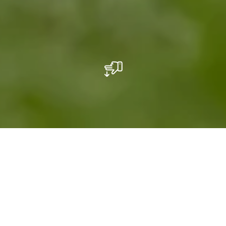
White wine: Riesling, Pinot Gris, Auxerrois
The owner purchased in 2007 0.75 acre of
land in the vineyard area called Hoelt in