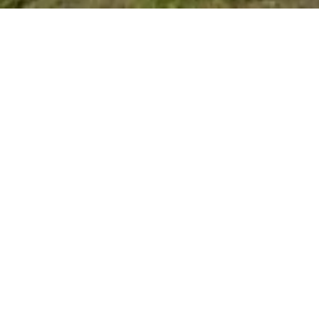
Playground - Op de Fréinen
Unfortunately, this playground is currently
closed.
0-12 years
Parking available