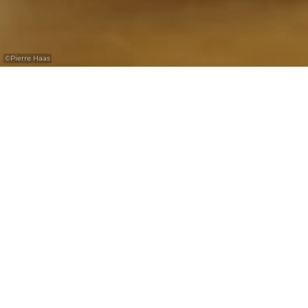
©
Pierre Haas
Tourist Info Aerenzdallgemeng
Tourist Info Aerenzdallgemeng provides
information on the surrounding hiking trails
and sights in the region.
Closest bus stop: Nommern-Aechelbur
Closest parking lot: Camping Kengert