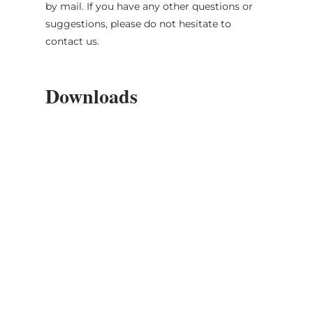
by mail. If you have any other questions or
suggestions, please do not hesitate to
contact us.
Downloads
What_s_On_-_August_2026
(.pdf)
Subscribe to our
newsletter!
Stay connected with the Mullerthal Region
by subscribing to our newsletter.