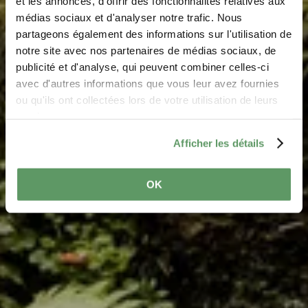
„Haupeschbaach und
et les annonces, d'offrir des fonctionnalités relatives aux
médias sociaux et d'analyser notre trafic. Nous
Halerbaach“
partageons également des informations sur l'utilisation de
notre site avec nos partenaires de médias sociaux, de
Wo? CR 364, 6315 Beaufort
publicité et d'analyse, qui peuvent combiner celles-ci
avec d'autres informations que vous leur avez fournies
ou qu'ils ont collectées lors de votre utilisation de leurs
services.
Afficher les détails
OK