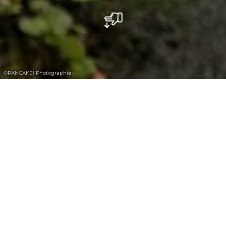
©
PANCAKE! Photographie
Wanderung entlang der
wildromantischen, sprudelnden Bäche
Haupeschbaach und Halerbaach
Eine Wanderung entlang der
wildromantischen, sprudelnden Bäche
Haupeschbaach und Halerbaach führt durch
typische, V-förmige Täler. Diese Form