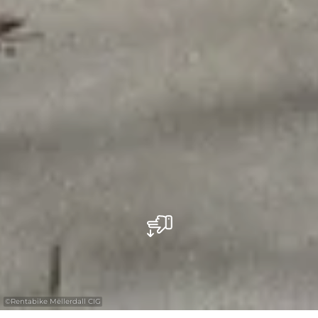
©
Rentabike Mëllerdall CIG