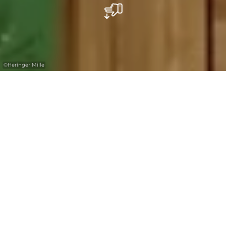
©
Heringer Mille
Touristcenter „Heringer Millen"
In der wunderschön restaurierten
Getreidemühle aus dem 17. Jh. gibt's viel zu
erleben: ein Mühlenmuseum, eine Tourist-
Information, ein großes noch
funktionierendes Mühlenrad und einen alten
Holzsteinbackofen, wo das Mühlenbrot noch
von Hand gebacken wird.