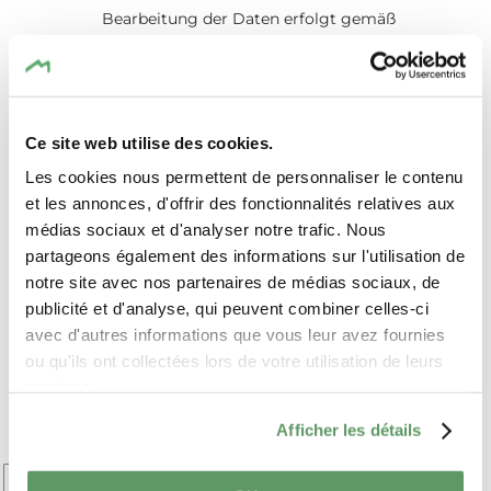
Bearbeitung der Daten erfolgt gemäß
der
Datenschutz-Grundverordnung
(DSGVO)
. *
Reservierungsanfrage senden
Ce site web utilise des cookies.
Les cookies nous permettent de personnaliser le contenu
et les annonces, d'offrir des fonctionnalités relatives aux
médias sociaux et d'analyser notre trafic. Nous
partageons également des informations sur l'utilisation de
Sehenswürdigkeiten
notre site avec nos partenaires de médias sociaux, de
am Wegesrand
publicité et d'analyse, qui peuvent combiner celles-ci
avec d'autres informations que vous leur avez fournies
GEFÜHRTE
ou qu'ils ont collectées lors de votre utilisation de leurs
RUNDWANDERUNG -
services.
ROSPORT
Afficher les détails
+