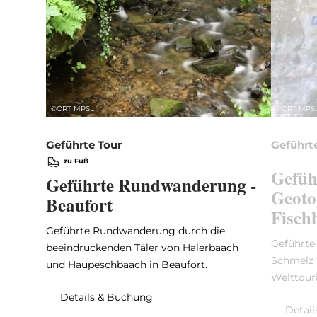
©
ORT MPSL
©
ORT MPS
Geführte Tour
Geführt
zu Fuß
Gefüh
Geführte Rundwanderung -
Geoto
Beaufort
Fisch
Geführte Rundwanderung durch die
Geführte
beeindruckenden Täler von Halerbaach
Schmelz 
und Haupeschbaach in Beaufort.
Welttour
Details & Buchung
Detai