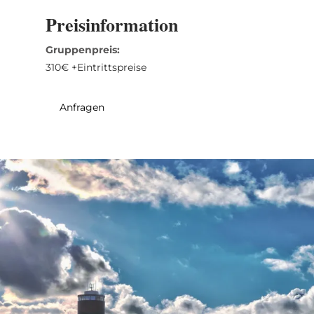
31
1
2
3
4
5
6
Preisinformation
Gruppenpreis:
Übernehmen
310€ +Eintrittspreise
Anfragen