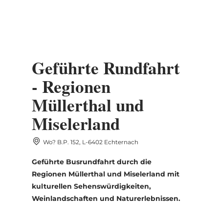
MENÜ
Zum
Zur
Zur
Zum
Hauptinhalt
Suche
Navigation
Footer
DATUM AUSWÄHLEN
springen
springen
springen
springen
Geführte Rundfahrt
- Regionen
Müllerthal und
Mo
Di
Mi
Do
Fr
Sa
So
Miselerland
27
28
29
30
31
1
2
Wo? B.P. 152, L-6402 Echternach
3
4
5
6
7
8
9
Geführte Busrundfahrt durch die
10
11
12
13
14
15
16
Regionen Müllerthal und Miselerland mit
kulturellen Sehenswürdigkeiten,
17
18
19
20
21
22
23
Weinlandschaften und Naturerlebnissen.
24
25
26
27
28
29
30