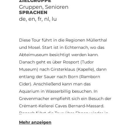
ZIELGRUPPE
Gruppen, Senioren
SPRACHEN
de, en, fr, nl, lu
Diese Tour führt in die Regionen Müllerthal
und Mosel. Start ist in Echternach, wo das
Abteimuseum besichtigt werden kann.
Danach geht es über Rosport (Tudor
Museum) nach Girsterklaus (Kapelle), dann
entlang der Sauer nach Born (Ramborn
Cider). Anschließend kann man das
Aquarium in Wasserbillig besuchen. In
Grevenmacher empfiehlt sich ein Besuch der
Crémant-Kellerei Caves Bernard-Massard.
Danach führt die Tour über Ehnen wieder in
die Region Müllerthal nach Bourglinster und
Larochette. Über Müllerthal (Touristcenter