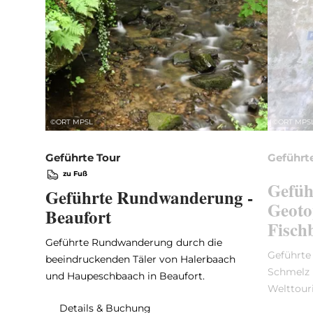
©
ORT MPSL
©
ORT MPS
Geführte Tour
Geführt
zu Fuß
Gefüh
Geführte Rundwanderung -
Geoto
Beaufort
Fisch
Geführte Rundwanderung durch die
Geführte
beeindruckenden Täler von Halerbaach
Schmelz 
und Haupeschbaach in Beaufort.
Welttour
Details & Buchung