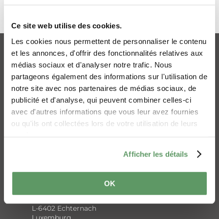
Adres/Contact
NAAR BOVEN GAAN
Ce site web utilise des cookies.
Office Régional du Tourisme Région
Les cookies nous permettent de personnaliser le contenu
Mullerthal – Petite Suisse Luxembourgeoise
Online-Shop
Imprint
et les annonces, d'offrir des fonctionnalités relatives aux
9, Rue André Duchscher
Privacybeleid
Cookies
médias sociaux et d'analyser notre trafic. Nous
L-6434 Echternach
partageons également des informations sur l'utilisation de
Toegankelijkheidverklaring
notre site avec nos partenaires de médias sociaux, de
Contact opnemen
AI-verklaring
Tel: +352 720457 1
publicité et d'analyse, qui peuvent combiner celles-ci
info@mullerthal.lu
avec d'autres informations que vous leur avez fournies
ou qu'ils ont collectées lors de votre utilisation de leurs
Administratie
services.
Afficher les détails
Linda Salentin
Verantwoordelijk voor de inhoud
Bureau voor Toerisme Regio Mullerthal –
OK
Luxemburgs Klein Zwitserland
B.P. 152
Pitt Haagen
L-6402 Echternach
Luxemburg