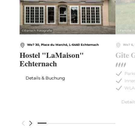
©
Barisch Fotografie
©
Famille P
Wo? 30, Place du Marché, L-6460 Echternach
Wo? 6, 
Hostel "LaMaison"
Gîte 
Echternach
Park
Details & Buchung
Inne
WLA
Detai