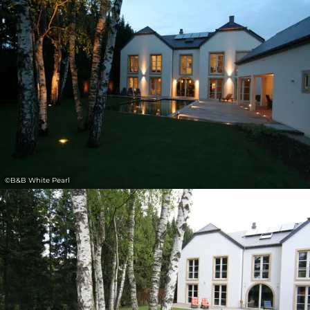
31
1
2
3
4
5
6
Übernehmen
©
B&B White Pearl