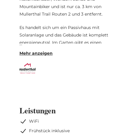
Mountainbiker und ist nur ca. 3 km von
Mullerthal Trail Routen 2 und 3 entfernt.
Es handelt sich um ein Passivhaus mit
Solaranlage und das Gebäude ist komplett
energieneutral. Im Garten gibt es einen
biologischen Schwimmteich mit glasklarem
Wasser und einer wunderschönen Terrasse.
WLAN steht Ihnen in allen Bereichen
kostenlos zur Verfügung. Die
Privatparkplätze an der Unterkunft nutzen
Sie auch kostenlos. Die Zimmer umfassen
einen Flachbild-Sat Fernseher und verfügen
über ein separates Badezimmer mit Dusche.
Leistungen
Alle Zimmer bieten Pool- oder Gartenblick.
Die Stadt Luxemburg ist ca. 20 km entfernt;
WiFi
Trier (D) ca. 26 km. Den Flughafen
Frühstück inklusive
Luxemburg erreichen Sie nach 17 km.