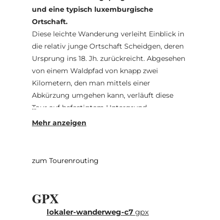
und eine typisch luxemburgische
Ortschaft.
Diese leichte Wanderung verleiht Einblick in
die relativ junge Ortschaft Scheidgen, deren
Ursprung ins 18. Jh. zurückreicht. Abgesehen
von einem Waldpfad von knapp zwei
Kilometern, den man mittels einer
Abkürzung umgehen kann, verläuft diese
Tour auf befestigtem Untergrund.
Bürgersteige und Feldwege sind zumeist
geteert oder weisen einen mit Steinschotter
angelegten Untergrund auf. Charakteristisch
ist eine offene, gepflegte, landwirtschaftlich
zum Tourenrouting
geprägte Landschaft. Harmonisch in ihr
eingebettet liegt der Bauernhof
GPX
Alroudeschhaff. Ab hier wandert man am
Rand einer wenig befahrenen Landstraße
lokaler-wanderweg-c7
gpx
zurück in die Ortschaft und zum