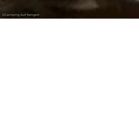
©
Camping Auf Kengert
Restaurant "Camping Auf Kengert"
The Restaurant at « Camping Auf Kengert » is
open to everybody, not just for the camping
guests, from March 1st till November 8th
every day. There are about 60 seats and a
big terrace, where you may enjoy your meal
“al fresco” when weather permits.
Inside is a fine restaurant with real log fire. In
this pleasant, personal environment one feels
right at home.