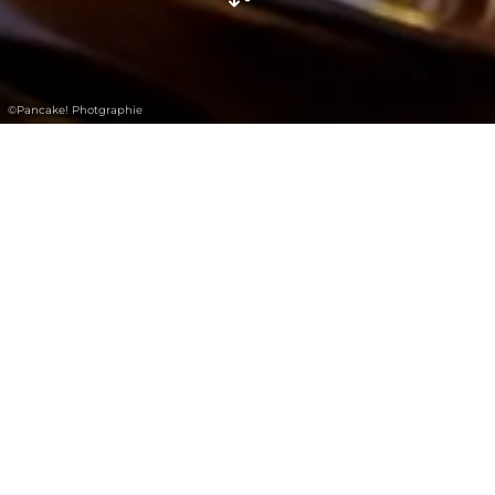
©
Pancake! Photgraphie
MoveWecarry.lu -
Luggage transport
service for your
daily stage journeys
within Luxembourg
Discover Luxembourg by bike or hike while