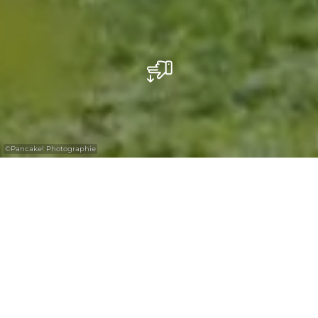
©
Pancake! Photographie
The Mullerthal Region is a dog-friendly
region. Dogs are allowed on all the trails if
they are leashed. An escort dog is always
allowed in any place. On hot days, the dogs
can cool off in the waters.