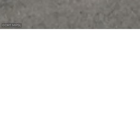
©
ORT MPSL
Reparieren Sie ihr Fahrrad entlang des
Radweges PC2.
Die Reparaturstation entlang des PC2 in der
Ortschaft Consdorf bietet Werkzeuge zum
Reparieren von Fahrrädern sowie eine
Luftpumpe zum Aufpumpen von Rädern wie
auch Kinderwagen und Rollstühlen.