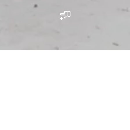
Die Spalte in diesem eindrucksvollen
Felsriesen entlang der Hauptstraße
zwischen Echternach und Berdorf kann
man hinaufklettern und von oben die
Aussicht genießen.
Perekop ist ein viel besuchter Felsriese an
der Strasse Berdorf - Echternach. Tausende