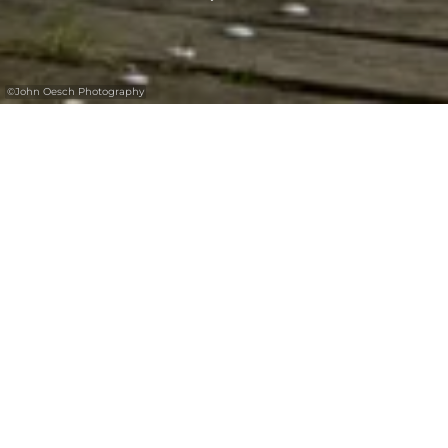
©
John Oesch Photography
Picknickplatz Kuelscheier